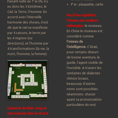
Faisant suite au T’ai chi, il y
P’ai : plaquette, carte
eu donc les 3 Extrêmes, le
Ciel, la Terre, l’Homme. En
Ma ch’iau signifiant
accord avec l’éternelle
l’oiseau aux couleurs
harmonie des choses, il est
mélangées:
le moineau.
dit que le ciel se manifeste
En Chine le moineau est
par 4 saisons, le terre par
considéré comme
les 4 régions (ou
l’oiseau de
directions), et l’homme par
l’intelligence.
C’était,
4 transformations (la vie, la
pour certains diseurs
mort, l’homme, la femme).
de bonne aventure, le
guide, l’agent visible de
l’invisible. A travers les
centaines de dialectes
chinois locaux,
beaucoup d’autres
noms sont possibles
néanmoins: chacun
ayant sa prononciation
particulière du mot.
L’essence du Mah-Jong se
retrouverait dans le «Carré