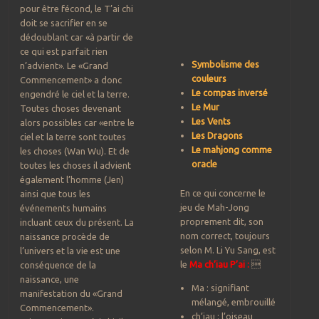
pour être fécond, le T’ai chi
doit se sacrifier en se
dédoublant car «à partir de
ce qui est parfait rien
Symbolisme des
n’advient». Le «Grand
couleurs
Commencement» a donc
Le compas inversé
engendré le ciel et la terre.
Le Mur
Toutes choses devenant
Les
Vents
alors possibles car «entre le
Les Dragons
ciel et la terre sont toutes
Le mahjong comme
les choses (Wan Wu). Et de
oracle
toutes les choses il advient
également l’homme (Jen)
En ce qui concerne le
ainsi que tous les
jeu de Mah-Jong
événements humains
proprement dit, son
incluant ceux du présent. La
nom correct, toujours
naissance procède de
selon M. Li Yu Sang, est
l’univers et la vie est une
le
Ma ch’iau P’ai :

conséquence de la
naissance, une
Ma : signifiant
manifestation du «Grand
mélangé, embrouillé
Commencement».
ch’iau : l’oiseau