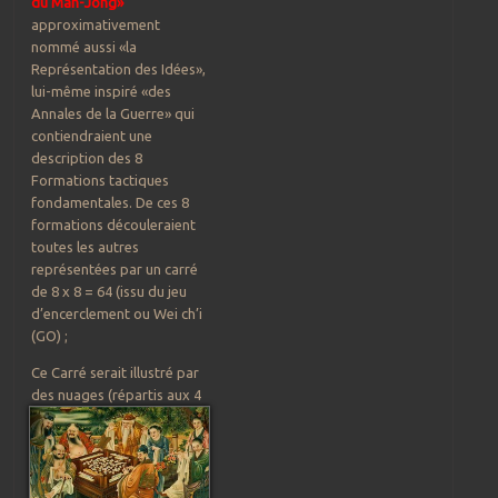
du Mah-Jong»
approximativement
nommé aussi «la
Représentation des Idées»,
lui-même inspiré «des
Annales de la Guerre» qui
contiendraient une
description des 8
Formations tactiques
fondamentales. De ces 8
formations découleraient
toutes les autres
représentées par un carré
de 8 x 8 = 64 (issu du jeu
d’encerclement ou Wei ch’i
(GO) ;
Ce Carré serait illustré par
des nuages (répartis au
x 4