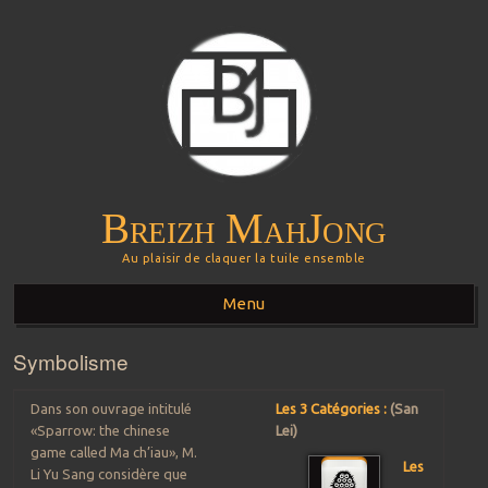
Breizh MahJong
Au plaisir de claquer la tuile ensemble
Menu
Symbolisme
Aller au contenu principal
Dans son ouvrage intitulé
Les 3 Catégories :
(San
«Sparrow: the chinese
Lei)
game called Ma ch’iau», M.
Les
Li Yu Sang considère que