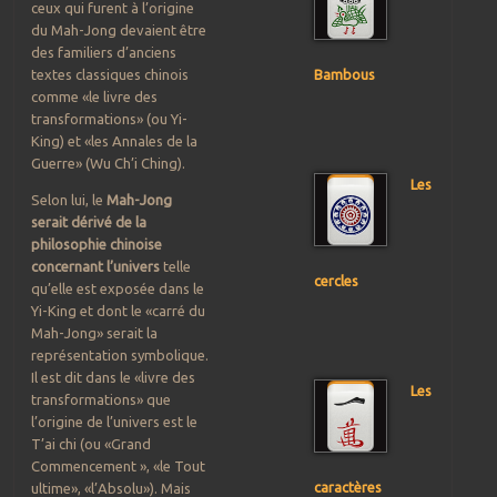
ceux qui furent à l’origine
du Mah-Jong devaient être
des familiers d’anciens
Bambous
textes classiques chinois
comme «le livre des
transformations» (ou Yi-
King) et «les Annales de la
Guerre» (Wu Ch’i Ching).
Les
Selon lui, le
Mah-Jong
serait dérivé de la
philosophie chinoise
concernant l’univers
telle
cercles
qu’elle est exposée dans le
Yi-King et dont le «carré du
Mah-Jong» serait la
représentation symbolique.
Il est dit dans le «livre des
Les
transformations» que
l’origine de l’univers est le
T’ai chi (ou «Grand
Commencement », «le Tout
caractères
ultime», «l’Absolu»). Mais