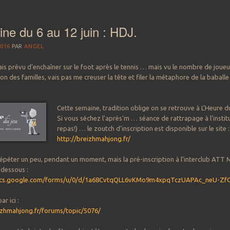
ne du 6 au 12 juin : HDJ.
2016
PAR
ANGEL.
is prévu d’enchaîner sur le foot après le tennis … mais vu le nombre de joueu
n des familles, vais pas me creuser la tête et filer la métaphore de la baballe
Cette s
emaine, tradition oblige on se retrouve à
L’Heure d
Si vous séchez l’après’m … séance de rattrapage à l’insti
repas!) … le zoutch d’inscription est disponible sur le site :
http://breizhmahjong.fr/
répéter un peu, pendant un moment, mais la pré-inscription à l’interclub ATT M
-dessous :
ocs.google.com/forms/u/0/d/1a68CvtqQLL6vKMo9m4xpqTczUAPAc_neU-ZfG
ar ici :
izhmahjong.fr/forums/topic/5076/