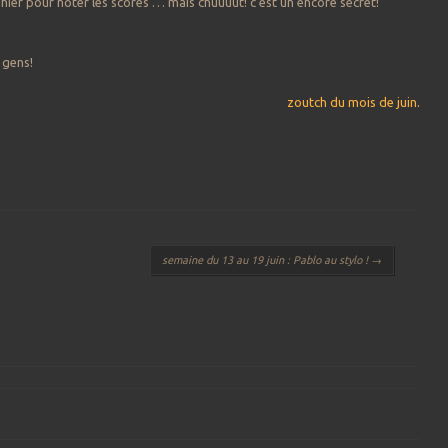
ahier pour noter les scores … mais chuuuut! c’est un encore secret!
 gens!
zoutch du mois de juin.
semaine du 13 au 19 juin : Pablo au stylo !
→