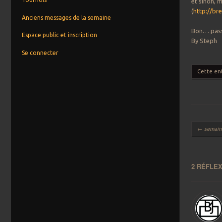
et sinon, 
(
http://br
Anciens messages de la semaine
Bon… passe,
Espace public et inscription
By Steph
Se connecter
Cette en
Navigation
←
semaine
2 RÉFLEX