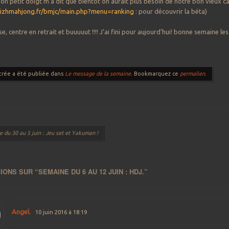
mon petit doigt m’a dit que bientôt on aurait plus besoin de notre bon vieux c
eizhmahjong.fr/bmjc/main.php?menu=ranking
: pour découvrir la béta)
 centre en retrait et buuuuut !!!! J’ai fini pour aujourd’hui! bonne semaine les
trée a été publiée dans
Le message de la semaine
. Bookmarquez ce
permalien
.
 des articles
 du 30 au 5 juin : Jeu set et Yakuman !
IONS SUR “
SEMAINE DU 6 AU 12 JUIN : HDJ.
”
Angel.
10 juin 2016 à 18:19