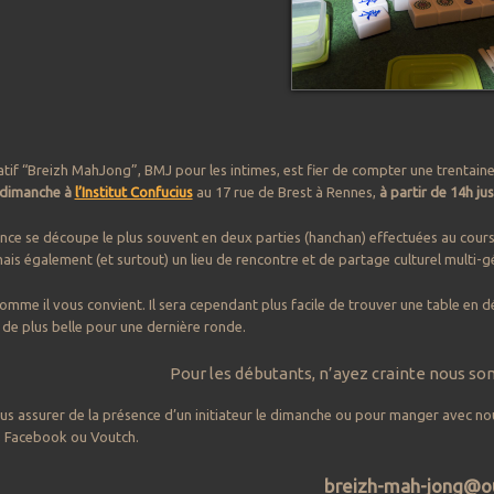
atif “Breizh MahJong”, BMJ pour les intimes, est fier de compter une trentaine
 dimanche à
l’Institut Confucius
au 17 rue de Brest à Rennes,
à par
tir de 14h ju
nce se découpe le plus souvent en deux parties (hanchan) effectuées au cours 
ais également (et surtout) un lieu de rencontre et de partage culturel multi-g
omme il vous convient. Il sera cependant plus facile de trouver une table e
 de plus belle pour une dernière ronde.
Pour les débutants, n’ayez crainte nous s
us assurer de la présence d’un initiateur le dimanche ou pour manger avec nou
l, Facebook ou Voutch.
breizh-mah-jong@ou