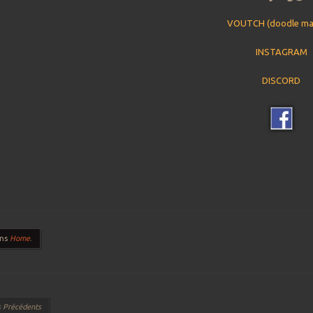
VOUTCH (doodle ma
INSTAGRAM
DISCORD
ans
Home
.
 des articles
s Précédents