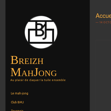
Accue
14 OCT
Breizh
MahJong
Au plaisir de claquer la tuile ensemble
Menu
Aller au contenu principal
Le mah-jong
Club BMJ
Tournois