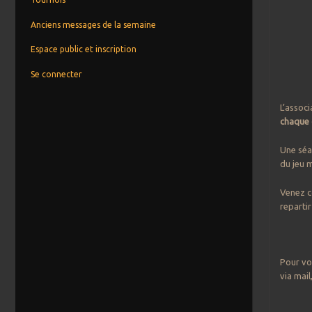
Anciens messages de la semaine
Espace public et inscription
Se connecter
L’associ
chaque
Une séa
du jeu m
Venez c
repartir
Pour vo
via mai