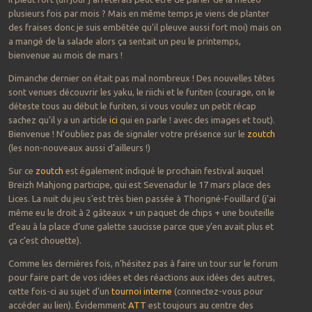
plusieurs fois par mois ? Mais en même temps je viens de planter
des fraises donc je suis embêtée qu’il pleuve aussi fort moi) mais on
a mangé de la salade alors ça sentait un peu le printemps,
bienvenue au mois de mars !
Dimanche dernier on était pas mal nombreux ! Des nouvelles têtes
sont venues découvrir les yaku, le riichi et le furiten (courage, on le
déteste tous au début le furiten, si vous voulez un petit récap
sachez qu’il y a un article
ici
qui en parle ! avec des images et tout).
Bienvenue ! N’oubliez pas de signaler votre présence sur le
zoutch
(les non-nouveaux aussi d’ailleurs !)
Sur ce
zoutch
est également indiqué le prochain festival auquel
Breizh Mahjong participe, qui est Sevenadur le 17 mars place des
Lices. La nuit du jeu s’est très bien passée à Thorigné-Fouillard (j’ai
même eu le droit à 2 gâteaux + un paquet de chips + une bouteille
d’eau à la place d’une galette saucisse parce que y’en avait plus et
ça c’est chouette).
Comme les dernières fois, n’hésitez pas à faire un tour sur le forum
pour faire part de vos idées et des réactions aux idées des autres,
cette fois-ci au sujet d’un
tournoi interne
(connectez-vous pour
accéder au lien). Évidemment
ATT
est toujours au centre des