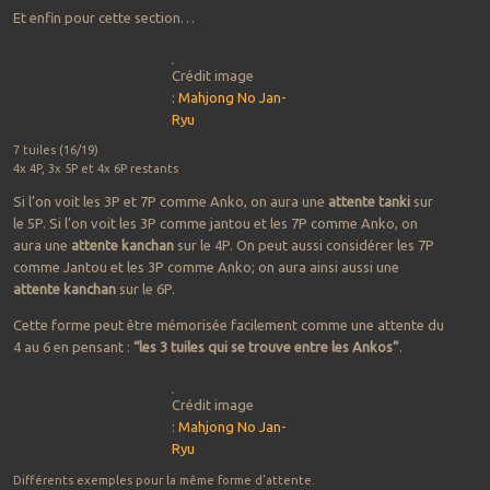
Et enfin pour cette section…
Crédit image
:
Mahjong
No
Jan-
Ryu
7 tuiles (16/19)
4x 4P, 3x 5P et 4x 6P restants
Si l’on voit les 3P et 7P comme Anko, on aura une
attente tanki
sur
le 5P. Si l’on voit les 3P comme jantou et les 7P comme Anko, on
aura une
attente kanchan
sur le 4P. On peut aussi considérer les 7P
comme Jantou et les 3P comme Anko; on aura ainsi aussi une
attente kanchan
sur le 6P.
Cette forme peut être mémorisée facilement comme une attente du
4 au 6 en pensant :
“les 3 tuiles qui se trouve entre les Ankos”
.
Crédit image
:
Mahjong
No
Jan-
Ryu
Différents exemples pour la même forme d’attente.