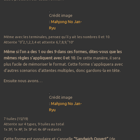
Crédit image
:
Mahjong
No
Jan-
Ryu
Même avec les terminales, pensez qu’il y ait les nombres 0 et 10.
Attente “0”2,1,2,3,4 et attente 6,7,8,9,”10″
Même si l’on a des 1 ou des 9 dans ces formes, dites-vous que les
mêmes règles s’appliquent avec 0 et 10
. De cette manière, il sera
plus facile de mémoriser le format. Cette forme s’appliquera avec
d’autres scenarios d’attentes multiples, donc gardons-la en tête.
Ensuite nous avons…
Crédit image
:
Mahjong
No
Jan-
Ryu
7 tuiles (15/19)
Attente sur 4 types, 9 tuiles au total
1x 3P, 1x 4P, 3x 5P et 4x 6P restants
Cette forme est populaire et s’appelle
“Sandwich Ouvert”
(de