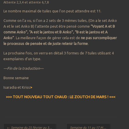
Attente 2,3,4 et attente 6,7,8
Le nombre maximal de tuiles que l’on peut attendre est 11.
Comme on l’a vu, si l’on a 2 sets de 3 mêmes tuiles, (On a le set Anko
A et le set Anko B) l’attente peut être pensé comme
“Voyant A et B
comme Anko”, “A est le jantou et B Anko”, “B est le jantou et A
Anko”
. La meilleure façon de gérer cela est de
ne pas surcompliquer
le processus de pensée et de juste retenir la forme
.
La prochaine fois, on verra en détail 3 formes de 7 tuiles utilisant 4
exemplaires d’un type.
—Fin de la traduction—
Bonne semaine
Isaradia et Kriss
>
>>> TOUT NOUVEAU TOUT CHAUD : LE ZOUTCH DE MARS ! <<<
Navigation des articles
←
Semaine du 25 février au 3 mars : Un festival, des festivaux
Semaine du 11 au 17 Mars : J’ai 4 tuiles pareilles dans ma main, j’ai le droit de faire Kan ?