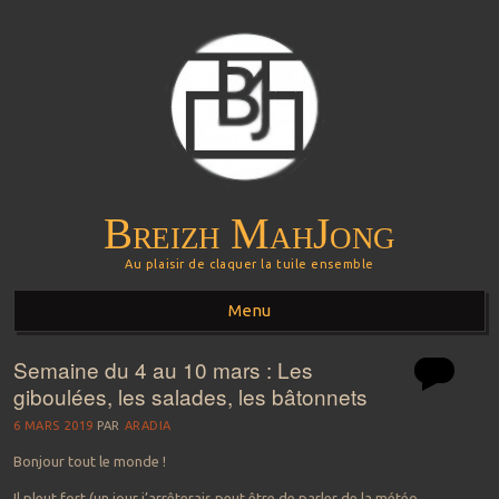
Breizh MahJong
Au plaisir de claquer la tuile ensemble
Menu
Semaine du 4 au 10 mars : Les
Aller au contenu principal
giboulées, les salades, les bâtonnets
6 MARS 2019
PAR
ARADIA
Bonjour tout le monde !
Il pleut fort (un jour j’arrêterais peut être de parler de la météo