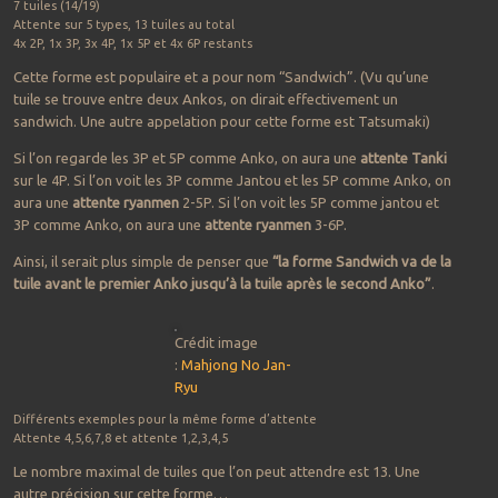
7 tuiles (14/19)
Attente sur 5 types, 13 tuiles au total
4x 2P, 1x 3P, 3x 4P, 1x 5P et 4x 6P restants
Cette forme est populaire et a pour nom “Sandwich”. (Vu qu’une
tuile se trouve entre deux Ankos, on dirait effectivement un
sandwich. Une autre appelation pour cette forme est Tatsumaki)
Si l’on regarde les 3P et 5P comme Anko, on aura une
attente Tanki
sur le 4P. Si l’on voit les 3P comme Jantou et les 5P comme Anko, on
aura une
attente ryanmen
2-5P. Si l’on voit les 5P comme jantou et
3P comme Anko, on aura une
attente ryanmen
3-6P.
Ainsi, il serait plus simple de penser que
“la forme Sandwich va de la
tuile avant le premier Anko jusqu’à la tuile après le second Anko”
.
Crédit image
:
Mahjong
No
Jan-
Ryu
Différents exemples pour la même forme d’attente
Attente 4,5,6,7,8 et attente 1,2,3,4,5
Le nombre maximal de tuiles que l’on peut attendre est 13. Une
autre précision sur cette forme…