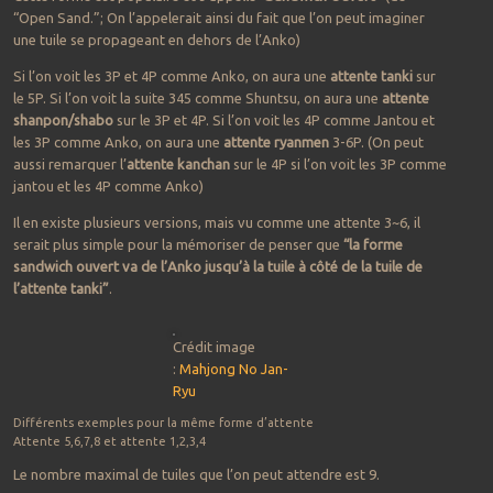
“Open Sand.”; On l’appelerait ainsi du fait que l’on peut imaginer
une tuile se propageant en dehors de l’Anko)
Si l’on voit les 3P et 4P comme Anko, on aura une
attente tanki
sur
le 5P. Si l’on voit la suite 345 comme Shuntsu, on aura une
attente
shanpon/shabo
sur le 3P et 4P. Si l’on voit les 4P comme Jantou et
les 3P comme Anko, on aura une
attente ryanmen
3-6P. (On peut
aussi remarquer l’
attente kanchan
sur le 4P si l’on voit les 3P comme
jantou et les 4P comme Anko)
Il en existe plusieurs versions, mais vu comme une attente 3~6, il
serait plus simple pour la mémoriser de penser que
“la forme
sandwich ouvert va de l’Anko jusqu’à la tuile à côté de la tuile de
l’attente tanki”
.
Crédit image
:
Mahjong
No
Jan-
Ryu
Différents exemples pour la même forme d’attente
Attente 5,6,7,8 et attente 1,2,3,4
Le nombre maximal de tuiles que l’on peut attendre est 9.