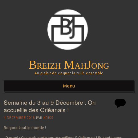
Breizh MahJong
Au plaisir de claquer la tuile ensemble
Menu
Semaine du 3 au 9 Décembre : On
Aller au contenu principal
accueille des Orléanais !
4 DÉCEMBRE 2018
PAR
KRISS
Bonjour tout le monde !
Rappel : Ce week-end nous accueillons 5 Orléanais ! Ils sont venus