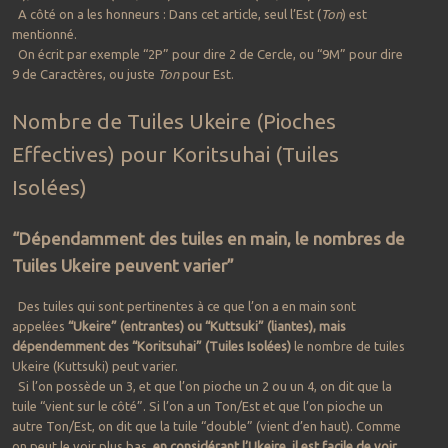
A côté on a les honneurs : Dans cet article, seul l’Est (
Ton
) est
mentionné.
On écrit par exemple “2P” pour dire 2 de Cercle, ou “9M” pour dire
9 de Caractères, ou juste
Ton
pour Est.
Nombre de Tuiles Ukeire (Pioches
Effectives) pour Koritsuhai (Tuiles
Isolées)
“Dépendamment des tuiles en main, le nombres de
Tuiles Ukeire peuvent varier”
Des tuiles qui sont pertinentes à ce que l’on a en main sont
appelées
“Ukeire” (entrantes) ou “Kuttsuki” (liantes), mais
dépendemment des “Koritsuhai” (Tuiles Isolées)
le nombre de tuiles
Ukeire (Kuttsuki) peut varier.
Si l’on possède un 3, et que l’on pioche un 2 ou un 4, on dit que la
tuile “vient sur le côté”. Si l’on a un Ton/Est et que l’on pioche un
autre Ton/Est, on dit que la tuile “double” (vient d’en haut). Comme
on peut le voir plus bas,
en considérant l’Ukeire, il est facile de voir