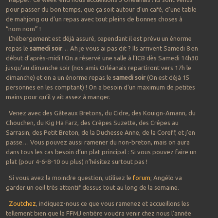
pour passer du bon temps, que ça soit autour d’un café, d’une table
de mahjong ou d’un repas avec tout pleins de bonnes choses à
“nom nom” !
L’hébergement est déjà assuré, cependant il est prévu un énorme
repas le
samedi soir
… Ah je vous ai pas dit ? Ils arrivent Samedi 8 en
début d’après-midi ! On a réservé une salle à l’ICB dès Samedi 14h30
jusqu’au dimanche soir (nos amis Orléanais repartiront vers 17h le
dimanche) et on a un énorme repas le
samedi soir
(On est déjà 15
personnes en les comptant) ! On a besoin d’un maximum de petites
mains pour qu’il y ait assez à manger.
Venez avec des Gâteaux Bretons, du Cidre, des Kouign-Amann, du
Chouchen, du Kig Ha Farz, des Crêpes Suzette, des Crêpes au
Sarrasin, des Petit Breton, de la Duchesse Anne, de la Coreff, et j’en
passe… Vous pouvez aussi ramener du non-breton, mais on aura
dans tous les cas besoin d’un plat principal : Si vous pouvez faire un
plat (pour 4-6-8-10 ou plus) n’hésitez surtout pas !
Si vous avez la moindre question, utilisez le
forum
; Angélo va
garder un oeil très attentif dessus tout au long de la semaine.
Zoutchez
, indiquez-nous ce que vous ramenez et accueillons les
tellement bien que la FFMJ entière voudra venir chez nous l’année