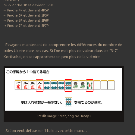
5P -> Pioche 3P et devient 3P5P
-> Pioche 4P et devient
4P5P
-> Pioche 5P et devient 5P5P
-> Pioche 6P et devient
5P6P
-> Pioche 7P et devient 5P7P
Essayons maintenant de comprendre les différences du nombre de
tuiles Ukeire dans ces cas. Si l’on met plus de valeur dans les “3-7”
Koritsuhai, on se rapprochera un peu plus de la victoire.
Crédit Image : Mahjong No Janryu
Si l’on veut défausser 1 tuile avec cette main…