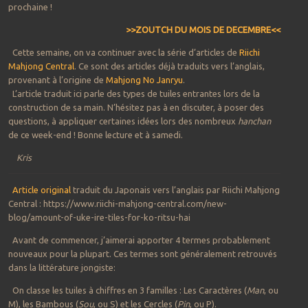
prochaine !
>>ZOUTCH DU MOIS DE DECEMBRE<<
Cette semaine, on va continuer avec la série d’articles de
Riichi
Mahjong Central
. Ce sont des articles déjà traduits vers l’anglais,
provenant à l’origine de
Mahjong No Janryu
.
L’article traduit ici parle des types de tuiles entrantes lors de la
construction de sa main. N’hésitez pas à en discuter, à poser des
questions, à appliquer certaines idées lors des nombreux
hanchan
de ce week-end ! Bonne lecture et à samedi.
Kris
Article original
traduit du Japonais vers l’anglais par Riichi Mahjong
Central : https://www.riichi-mahjong-central.com/new-
blog/amount-of-uke-ire-tiles-for-ko-ritsu-hai
Avant de commencer, j’aimerai apporter 4 termes probablement
nouveaux pour la plupart. Ces termes sont généralement retrouvés
dans la littérature jongiste:
On classe les tuiles à chiffres en 3 familles : Les Caractères (
Man
, ou
M), les Bambous (
Sou
, ou S) et les Cercles (
Pin
, ou P).