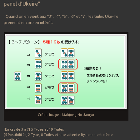
panel d’Ukeire”
Quand on en vient aux “3”, “4”, “5”, “6” et “7”, les tuiles Uke-Ire
prennent encore en intérêt.
Crédit Image : Mahjong No Janryu
[En cas de 3 à 7] 5 Types et 19 Tuiles
(5 Possibilités, 2 Type, 8 Tuiles et une attente Ryanman est même
possible!)