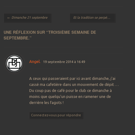
Navigation des articles
←
Dimanche 21 septembre
Et la tradition se perpétue le week-end du 27 !
UNE RÉFLEXION SUR “
TROISIÈME SEMAINE DE
SEPTEMBRE.
”
Angel.
19 septembre 2014 à 16:49
A ceux qui passeraient par ici avant dimanche, j’ai
cassé ma cafetière dans un mouvement de dépit …
Du coup pas de café pour le club ce dimanche à
moins que quelqu’un puisse en ramener une de
derrière les fagots !
Connectez-vous pour répondre