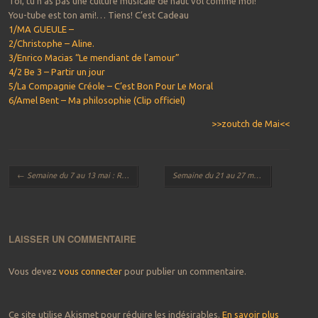
Toi, tu n’as pas une culture musicale de haut vol comme moi!
You-tube est ton ami!… Tiens! C’est Cadeau
1/MA GUEULE –
2/Christophe – Aline.
3/Enrico Macias “Le mendiant de l’amour”
4/2 Be 3 – Partir un jour
5/La Compagnie Créole – C’est Bon Pour Le Moral
6/Amel Bent – Ma philosophie (Clip officiel)
>>zoutch de Mai<<
Navigation des articles
←
Semaine du 7 au 13 mai : Rappelons des choses !
Semaine du 21 au 27 mai : C’est la fête !
LAISSER UN COMMENTAIRE
Vous devez
vous connecter
pour publier un commentaire.
Ce site utilise Akismet pour réduire les indésirables.
En savoir plus