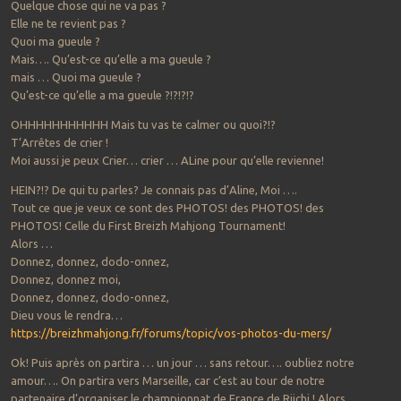
Quelque chose qui ne va pas ?
Elle ne te revient pas ?
Quoi ma gueule ?
Mais…. Qu’est-ce qu’elle a ma gueule ?
mais … Quoi ma gueule ?
Qu’est-ce qu’elle a ma gueule ?!?!?!?
OHHHHHHHHHHH Mais tu vas te calmer ou quoi?!?
T’Arrêtes de crier !
Moi aussi je peux Crier… crier … ALine pour qu’elle revienne!
HEIN?!? De qui tu parles? Je connais pas d’Aline, Moi ….
Tout ce que je veux ce sont des PHOTOS! des PHOTOS! des
PHOTOS! Celle du First Breizh Mahjong Tournament!
Alors …
Donnez, donnez, dodo-onnez,
Donnez, donnez moi,
Donnez, donnez, dodo-onnez,
Dieu vous le rendra…
https://breizhmahjong.fr/forums/topic/vos-photos-du-mers/
Ok! Puis après on partira … un jour … sans retour…. oubliez notre
amour…. On partira vers Marseille, car c’est au tour de notre
partenaire d’organiser le championnat de France de Riichi ! Alors