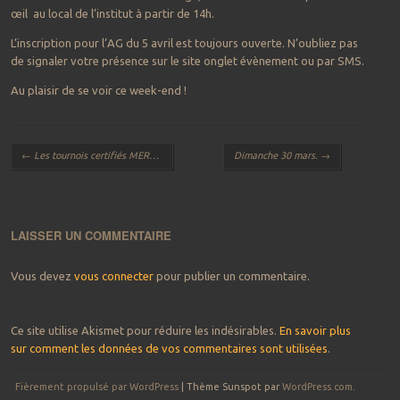
œil au local de l’institut à partir de 14h.
L’inscription pour l’AG du 5 avril est toujours ouverte. N’oubliez pas
de signaler votre présence sur le site onglet évènement ou par SMS.
Au plaisir de se voir ce week-end !
Navigation des articles
←
Les tournois certifiés MERS par l’EMA
Dimanche 30 mars.
→
LAISSER UN COMMENTAIRE
Vous devez
vous connecter
pour publier un commentaire.
Ce site utilise Akismet pour réduire les indésirables.
En savoir plus
sur comment les données de vos commentaires sont utilisées
.
Fièrement propulsé par WordPress
|
Thème Sunspot par
WordPress.com
.