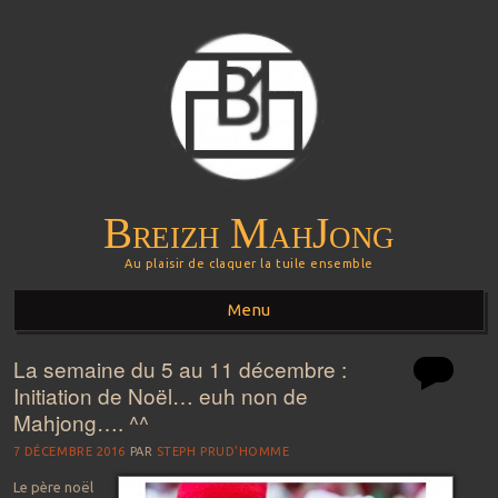
Breizh MahJong
Au plaisir de claquer la tuile ensemble
Menu
La semaine du 5 au 11 décembre :
Aller au contenu principal
Initiation de Noël… euh non de
Mahjong…. ^^
7 DÉCEMBRE 2016
PAR
STEPH PRUD'HOMME
Le
père noël