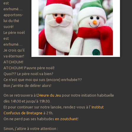
est
enrhumé…
apportons-
lui du thé
sucré!
Le père noël
est
enrhumé…
Je crois qu’il
va éternuer!
ATCHOUM!
ATCHOUM! Pauvre père noël!
Quoi?!? Le père noël va bien?
Ce n’est que moi qui suis (encore) enrhubée?!?
Bon j’arrête de délirer alors!
On se retrouvera à
L’Heure du Jeu
pour notre initiation habituelle
dès 14h30 et jusqu’à 19h30.
Et pour continuer sur notre lancée, rendez-vous à l’
Institut
Confucius de Bretagne
à 21h.
On ne perd pas ses habitudes
en zoutchant
!
Sinon, j’attire à votre attention :