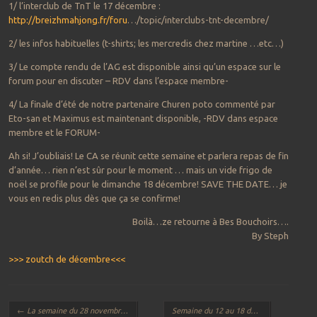
1/ l’interclub de TnT le 17 décembre :
http://breizhmahjong.fr/foru
…/topic/interclubs-tnt-decembre/
2/ les infos habituelles (t-shirts; les mercredis chez martine …etc…)
3/ Le compte rendu de l’AG est disponible ainsi qu’un espace sur le
forum pour en discuter – RDV dans l’espace membre-
4/ La finale d’été de notre partenaire Churen poto commenté par
Eto-san et Maximus est maintenant disponible, -RDV dans espace
membre et le FORUM-
Ah si! J’oubliais! Le CA se réunit cette semaine et parlera repas de fin
d’année… rien n’est sûr pour le moment … mais un vide frigo de
noël se profile pour le dimanche 18 décembre! SAVE THE DATE… je
vous en redis plus dès que ça se confirme!
Boilà…ze retourne à Bes Bouchoirs….
By Steph
>>> zoutch de décembre<<<
Navigation des articles
←
La semaine du 28 novembre au 4 décembre : A vos marques! Prêts?
Semaine du 12 au 18 décembre 2016 : C’est la dernière….