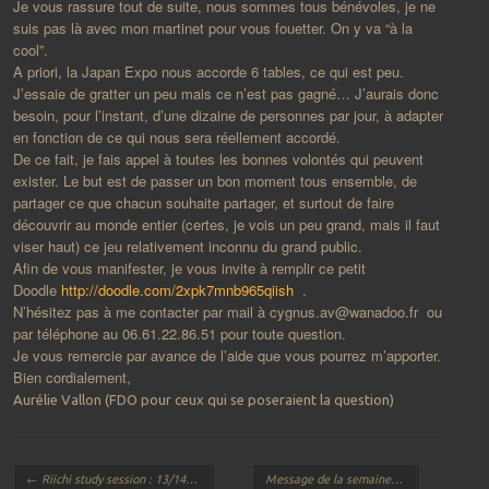
Je vous rassure tout de suite, nous sommes tous bénévoles, je ne
suis pas là avec mon martinet pour vous fouetter. On y va “à la
cool”.
A priori, la Japan Expo nous accorde 6 tables, ce qui est peu.
J’essaie de gratter un peu mais ce n’est pas gagné… J’aurais donc
besoin, pour l’instant, d’une dizaine de personnes par jour, à adapter
en fonction de ce qui nous sera réellement accordé.
De ce fait, je fais appel à toutes les bonnes volontés qui peuvent
exister. Le but est de passer un bon moment tous ensemble, de
partager ce que chacun souhaite partager, et surtout de faire
découvrir au monde entier (certes, je vois un peu grand, mais il faut
viser haut) ce jeu relativement inconnu du grand public.
Afin de vous manifester, je vous invite à remplir ce petit
Doodle
http://doodle.com/2xpk7mnb965qiish
.
N’hésitez pas à me contacter par mail à cygnus.av@wanadoo.fr ou
par téléphone au 06.61.22.86.51 pour toute question.
Je vous remercie par avance de l’aide que vous pourrez m’apporter.
Bien cordialement,
Aurélie Vallon (FDO pour ceux qui se poseraient la question)
Navigation des articles
←
Riichi study session : 13/14 juin.
Message de la semaine
→