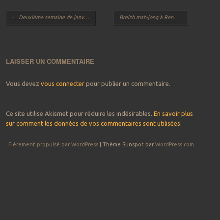
Navigation des articles
←
Deuxième semaine de janvier
Breizh mah-jong à Rennes !
→
LAISSER UN COMMENTAIRE
Vous devez
vous connecter
pour publier un commentaire.
Ce site utilise Akismet pour réduire les indésirables.
En savoir plus
sur comment les données de vos commentaires sont utilisées
.
Fièrement propulsé par WordPress
|
Thème Sunspot par
WordPress.com
.