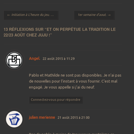
Navigation des articles
←
Initiation à L’heure du jeu. 13 septembre.
1er semaine d’aout.
→
13 RÉFLEXIONS SUR “
ET ON PERPÉTUE LA TRADITION LE
22/23 AOÛT CHEZ JUJU !
”
Angel.
22 août 2015 à 11:29
Pablo et Mathilde ne sont pas disponibles. Je n’ai pas
de nouvelles pour l’instant à vous fournir. C’est mal
engagé. Je vous appelle si j’ai du neuf.
Connectez-vous pour répondre
julien merienne
21 août 2015 à 21:00