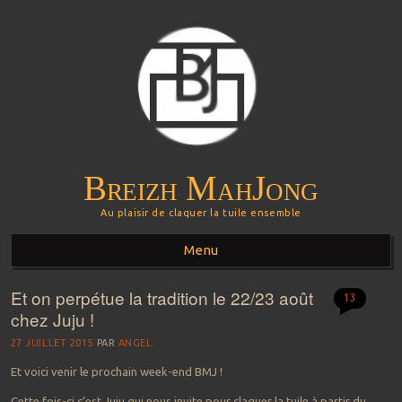
Breizh MahJong
Au plaisir de claquer la tuile ensemble
Menu
Et on perpétue la tradition le 22/23 août
Aller au contenu principal
13
chez Juju !
27 JUILLET 2015
PAR
ANGEL.
Et voici venir le prochain week-end BMJ !
Cette fois-ci c’est Juju qui nous invite pour claquer la tuile à partir du