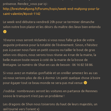
présence. Rendez_vous par içi :
http://breizhmahjong.fr/forums/topic/week-end-mahjong-pour-la-
saint-valentin/#post-1142
Le week-end débutera vendredi 20h pour se terminer dimanche
selon notre bon plaisir et les désirs du maître des lieux bien entendu
10 euros vous seront réclamés si vous nous faîte grâce de votre
auguste présence pour la totalité de l’évènement. Sinon, n’hésitez
pas à passer nous faire un petit coucou ou tailler le bout de gras
selon vos dispos, nous serons tous réunie au 4 rue de la mairie, la
belle maison toute neuve à coté de la mairie de la bosse de
Bretagne. Le numéro de Shun en cas de besoin : 06 16 82 58 86.
Si vous avez un matelas gonflable et un oreiller amenez les au cas
où nous serions plus de dix à dormir. Un petit quelque chose à boire
pour égayer tout ce beau monde ne sera pas mal venue
J’oubliai : nombreuses seront les voitures en partance de Rennnes
soooo le transport n’est pas un problème !
Les dragons de Shun nous toiserons du haut de leurs majestés, un
œil tourné vers l’orient x)