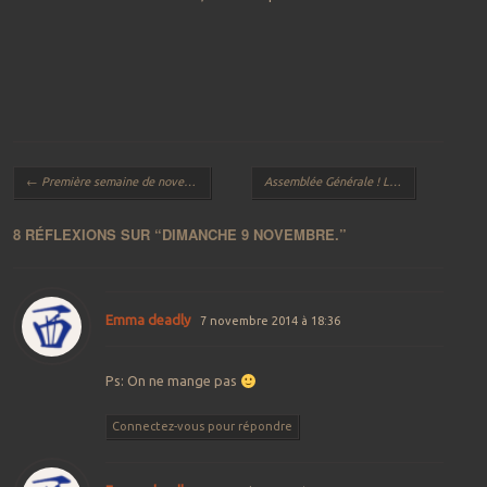
Navigation des articles
←
Première semaine de novembre.
Assemblée Générale ! Le 30 novembre.
8 RÉFLEXIONS SUR “
DIMANCHE 9 NOVEMBRE.
”
Emma deadly
7 novembre 2014 à 18:36
Ps: On ne mange pas
Connectez-vous pour répondre