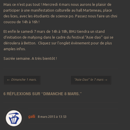
Mais ce n’est pas tout ! Mercredi 4 mars nous aurons le plaisir de
participer à une manifestation culturelle au hall Marteneau, place
des lices, avec les étudiants de science po. Passez nous faire un chni
coucou de 14h à 16h !
Et enfin le samedi 7 mars de 14h à 18h, BMJ tiendra un stand
d’initiation de mahjong dans le cadre du festival “Asie dao” qui se
déroulera à Betton. Cliquez sur l’onglet évènement pour de plus
amples infos.
Sacrée semaine. A très bientôt !
Navigation des articles
←
Dimanche 1 mars.
“Asie Dao” le 7 mars
→
6 RÉFLEXIONS SUR “
DIMANCHE 8 MARS.
”
galli
8 mars 2015 à 13:53