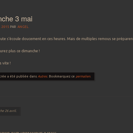
che 3 mai
L 2015
PAR
ANGEL.
oute s’écoule doucement en ces heures. Mais de multiples remous se préparent
urez plus ce dimanche !
 vite !
trée a été publiée dans
Autres
. Bookmarquez ce
permalien
.
 des articles
e 26 avril.