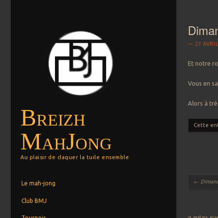
Diman
27 AVRI
Et notre r
Vous en sa
Alors à très
Breizh
Cette en
MahJong
Au plaisir de claquer la tuile ensemble
Navigation
Menu
Aller au contenu principal
←
Dimanch
Le mah-jong
Club BMJ
Tournois