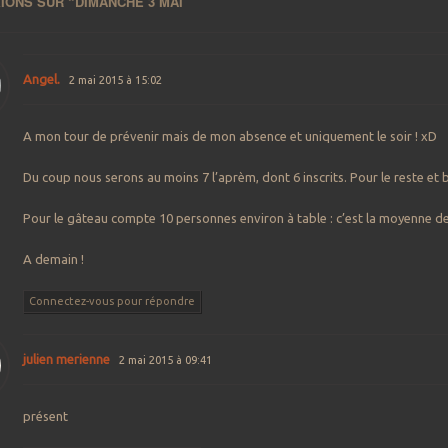
IONS SUR “
DIMANCHE 3 MAI
”
Angel.
2 mai 2015 à 15:02
A mon tour de prévenir mais de mon absence et uniquement le soir ! xD
Du coup nous serons au moins 7 l’aprèm, dont 6 inscrits. Pour le reste et 
Pour le gâteau compte 10 personnes environ à table : c’est la moyenne d
A demain !
Connectez-vous pour répondre
julien merienne
2 mai 2015 à 09:41
présent