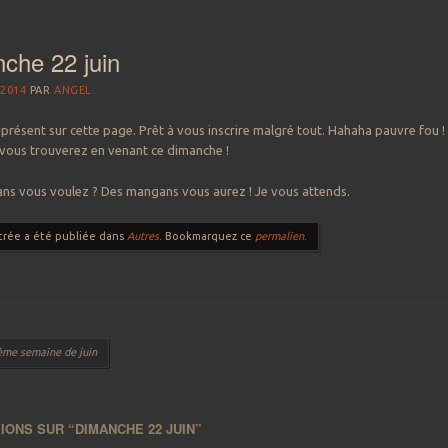
che 22 juin
 2014
PAR
ANGEL.
 présent sur cette page. Prêt à vous inscrire malgré tout. Hahaha pauvre fou !
vous trouverez en venant ce dimanche !
s vous voulez ? Des mangans vous aurez ! Je vous attends.
trée a été publiée dans
Autres
. Bookmarquez ce
permalien
.
 des articles
me semaine de juin
IONS SUR “
DIMANCHE 22 JUIN
”