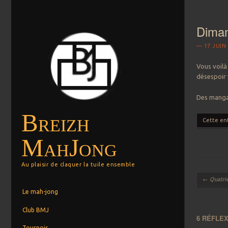
Diman
17 JUIN
Vous voilà
désespoir 
Des mangan
Breizh
Cette en
MahJong
Au plaisir de claquer la tuile ensemble
Navigation
←
Quatriè
Menu
Aller au contenu principal
Le mah-jong
Club BMJ
6 RÉFLEX
Tournois