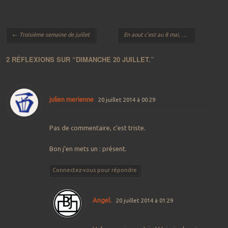
Navigation des articles
←
Troisième semaine de juillet
En aout c’est au 8 mai, à Plouha !
→
2 RÉFLEXIONS SUR “
DIMANCHE 20 JUILLET.
”
julien merienne
20 juillet 2014 à 00:29
Pas de commentaire, c’est triste.
Bon j’en mets un : présent.
Connectez-vous pour répondre
Angel.
20 juillet 2014 à 01:29