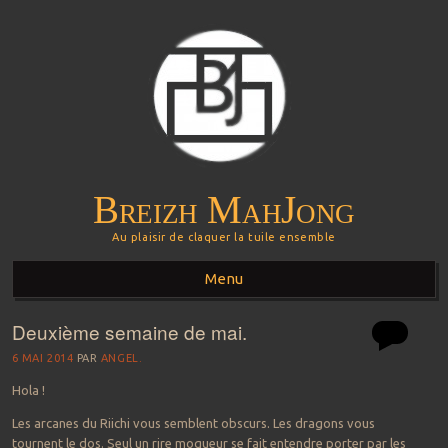
Breizh MahJong
Au plaisir de claquer la tuile ensemble
Menu
Deuxième semaine de mai.
Aller au contenu principal
6 MAI 2014
PAR
ANGEL.
Hola !
Les arcanes du Riichi vous semblent obscurs. Les dragons vous
tournent le dos. Seul un rire moqueur se fait entendre porter par les