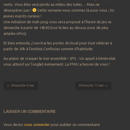
vents. Vous êtes seul perdu au milieu des tuiles… Mais ne
désespérer pas !
Cette semaine nous sommes là pour vous , ho
jeunes esprits curieux !
Une initiation de mah-jong vous sera proposé à l’heure du jeu ce
dimanche à partir de 14h30 (voir le lien au-dessus pour de plus
amples infos).
Et bien entendu, j’ouvrirai les portes du local pour tout vétéran à
partir de 20h à l’institut Confucius comme d’habitude.
Au plaisir de craquer le mur ensemble ! :)PS. : Un appel à bénévolat
vous attend sur l’onglet évènement. La FFMJ a besoin de vous !
Navigation des articles
←
Dimanche 4 mai
Dimanche 11 mai
→
LAISSER UN COMMENTAIRE
Vous devez
vous connecter
pour publier un commentaire.