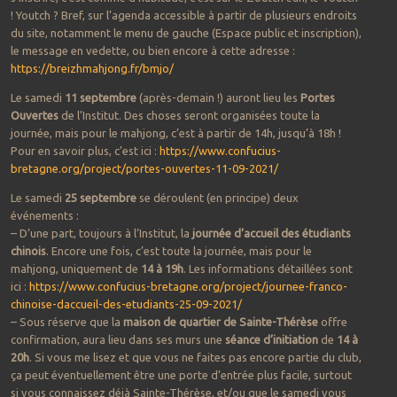
! Youtch ? Bref, sur l’agenda accessible à partir de plusieurs endroits
du site, notamment le menu de gauche (Espace public et inscription),
le message en vedette, ou bien encore à cette adresse :
https://breizhmahjong.fr/bmjo/
Le samedi
11 septembre
(après-demain !) auront lieu les
Portes
Ouvertes
de l’Institut. Des choses seront organisées toute la
journée, mais pour le mahjong, c’est à partir de 14h, jusqu’à 18h !
Pour en savoir plus, c’est ici :
https://www.confucius-
bretagne.org/project/portes-ouvertes-11-09-2021/
Le samedi
25 septembre
se déroulent (en principe) deux
événements :
– D’une part, toujours à l’Institut, la
journée d’accueil des étudiants
chinois
. Encore une fois, c’est toute la journée, mais pour le
mahjong, uniquement de
14 à 19h
. Les informations détaillées sont
ici :
https://www.confucius-bretagne.org/project/journee-franco-
chinoise-daccueil-des-etudiants-25-09-2021/
– Sous réserve que la
maison de quartier de Sainte-Thérèse
offre
confirmation, aura lieu dans ses murs une
séance d’initiation
de
14 à
20h
. Si vous me lisez et que vous ne faites pas encore partie du club,
ça peut éventuellement être une porte d’entrée plus facile, surtout
si vous connaissez déjà Sainte-Thérèse, et/ou que le samedi vous