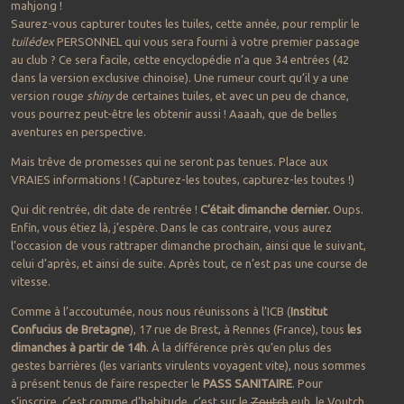
mahjong !
Saurez-vous capturer toutes les tuiles, cette année, pour remplir le
tuilédex
PERSONNEL qui vous sera fourni à votre premier passage
au club ? Ce sera facile, cette encyclopédie n’a que 34 entrées (42
dans la version exclusive chinoise). Une rumeur court qu’il y a une
version rouge
shiny
de certaines tuiles, et avec un peu de chance,
vous pourrez peut-être les obtenir aussi ! Aaaah, que de belles
aventures en perspective.
Mais trêve de promesses qui ne seront pas tenues. Place aux
VRAIES informations ! (Capturez-les toutes, capturez-les toutes !)
Qui dit rentrée, dit date de rentrée !
C’était dimanche dernier.
Oups.
Enfin, vous étiez là, j’espère. Dans le cas contraire, vous aurez
l’occasion de vous rattraper dimanche prochain, ainsi que le suivant,
celui d’après, et ainsi de suite. Après tout, ce n’est pas une course de
vitesse.
Comme à l’accoutumée, nous nous réunissons à l’ICB (
Institut
Confucius de Bretagne
), 17 rue de Brest, à Rennes (France), tous
les
dimanches à partir de 14h
. À la différence près qu’en plus des
gestes barrières (les variants virulents voyagent vite), nous sommes
à présent tenus de faire respecter le
PASS SANITAIRE
. Pour
s’inscrire, c’est comme d’habitude, c’est sur le
Zoutch
euh, le Voutch