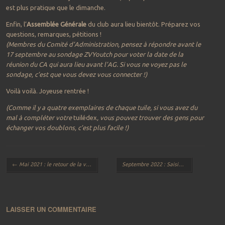
est plus pratique que le dimanche.
Enfin, l’
Assemblée Générale
du club aura lieu bientôt. Préparez vos
questions, remarques, pétitions !
(Membres du Comité d’Administration, pensez à répondre avant le
17 septembre au sondage ZVYoutch pour voter la date de la
réunion du CA qui aura lieu avant l’AG. Si vous ne voyez pas le
sondage, c’est que vous devez vous connecter !)
Voilà voilà. Joyeuse rentrée !
(Comme il y a quatre exemplaires de chaque tuile, si vous avez du
mal à compléter votre
tuilédex
, vous pouvez trouver des gens pour
échanger vos doublons, c’est plus facile !)
Navigation des articles
←
Mai 2021 : le retour de la vengeance
Septembre 2022 : Saisissez le titre !
→
LAISSER UN COMMENTAIRE