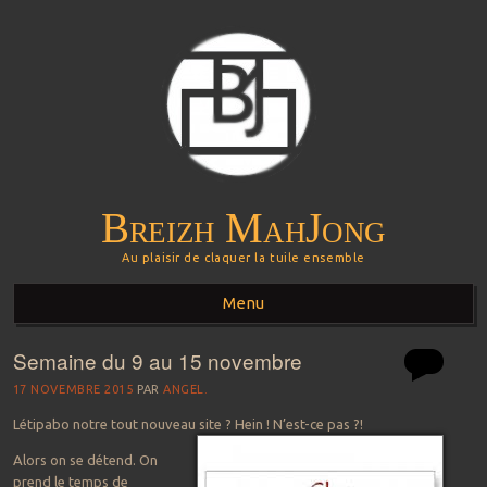
Breizh MahJong
Au plaisir de claquer la tuile ensemble
Menu
Semaine du 9 au 15 novembre
Aller au contenu principal
17 NOVEMBRE 2015
PAR
ANGEL.
Létipabo notre tout nouveau site ? Hein ! N’est-ce pas ?!
Alors on se détend. On
prend le temps de