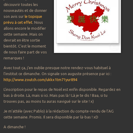
découvrir toutes les
nouveautés et de donner
son avis sur
le topique
prévu à cet effet
. Nous
allons encore le modifier
cette semaine. Mais on
devrait en être sortie
bientôt. C’est le moment
de nous faire part de vos
remarques !
Avec tout ça, j’en oublie presque notre rendez-vous habituel à
l’institut ce dimanche. On signale son auguste présence par ici :
http://www.zoutch.com/ukkx1tm71yur894
L’inscription pour le repas de Noël est enfin disponible. Regardez en
bas à droite. Là, mais si ici. Mais pas là ! Là je te dis ! Baa, si tu
trouves pas, au moins tu auras navigué sur le site ! x)
Je m’attèle (avec Pablo) à la rédaction du compte-rendu de l’AG
cette semaine. Promis. Il sera disponible par là-bas ! xD
A dimanche !