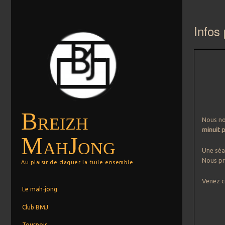
Infos 
Breizh
Nous no
minuit p
MahJong
Une séa
Nous pr
Au plaisir de claquer la tuile ensemble
Venez c
Menu
Aller au contenu principal
Le mah-jong
Club BMJ
Tournois